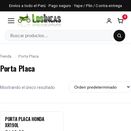
Envíos a todo el Perú · Pago seguro · Yape / Plin / Contra entrega
0
Menú
Buscar
Tienda
/
Porta Placa
Porta Placa
Mostrando el único resultado
PORTA PLACA HONDA
XR190L