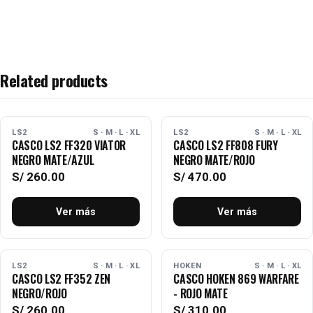
Related products
AGOTADO
AGOTADO
LS2
S · M · L · XL
LS2
S · M · L · XL
CASCO LS2 FF320 VIATOR
CASCO LS2 FF808 FURY
NEGRO MATE/AZUL
NEGRO MATE/ROJO
S/
260.00
S/
470.00
Ver más
Ver más
AGOTADO
AGOTADO
LS2
S · M · L · XL
HOKEN
S · M · L · XL
CASCO LS2 FF352 ZEN
CASCO HOKEN 869 WARFARE
NEGRO/ROJO
- ROJO MATE
S/
260.00
S/
310.00