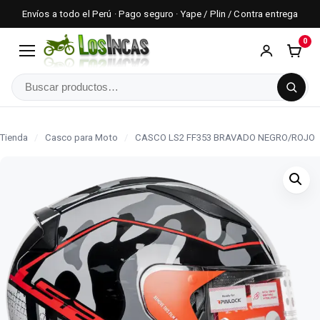
Envíos a todo el Perú · Pago seguro · Yape / Plin / Contra entrega
0
Menú
Buscar
Tienda
/
Casco para Moto
/
CASCO LS2 FF353 BRAVADO NEGRO/ROJO