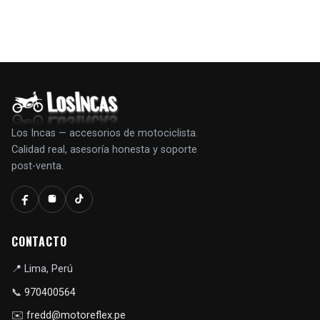
Los Incas — accesorios de motociclista.
Calidad real, asesoría honesta y soporte
post-venta.
CONTACTO
📍
Lima, Perú
📞
970400564
✉️
fredd@motoreflex.pe