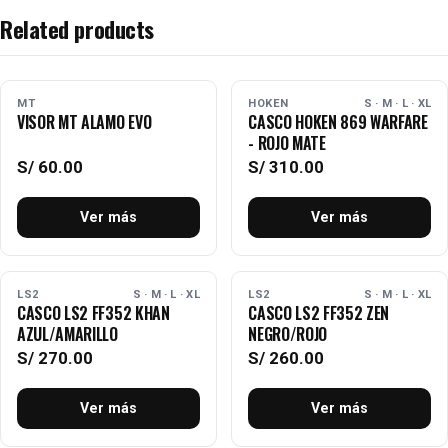
Related products
AGOTADO
AGOTADO
MT
HOKEN
S · M · L · XL
VISOR MT ALAMO EVO
CASCO HOKEN 869 WARFARE
- ROJO MATE
S/
60.00
S/
310.00
Ver más
Ver más
AGOTADO
AGOTADO
LS2
S · M · L · XL
LS2
S · M · L · XL
CASCO LS2 FF352 KHAN
CASCO LS2 FF352 ZEN
AZUL/AMARILLO
NEGRO/ROJO
S/
270.00
S/
260.00
Ver más
Ver más