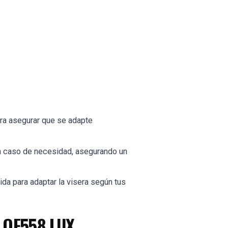
para asegurar que se adapte
o en caso de necesidad, asegurando un
pida para adaptar la visera según tus
2 OF558 LUX