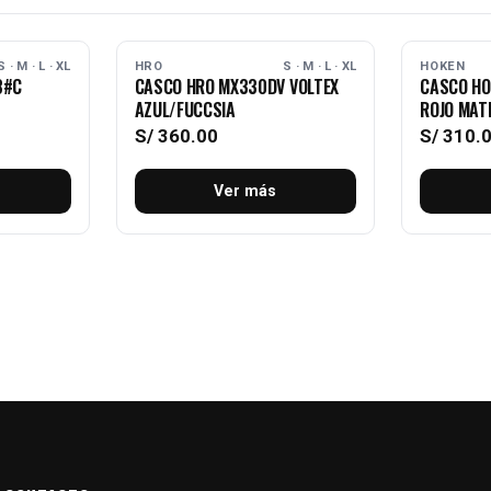
AGOTADO
AGOTADO
S · M · L · XL
HRO
S · M · L · XL
HOKEN
8#C
CASCO HRO MX330DV VOLTEX
CASCO HO
AZUL/FUCCSIA
ROJO MAT
S/
360.00
S/
310.
Ver más