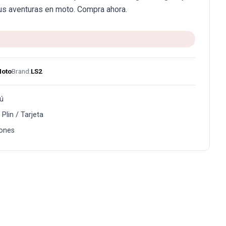
us aventuras en moto. Compra ahora.
Moto
Brand:
LS2
ú
Plin / Tarjeta
ones