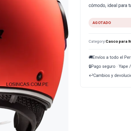
cómodo, ideal para t
AGOTADO
Category:
Casco para 
🚚
Envíos a todo el Per
🔒
Pago seguro · Yape / 
↩️
Cambios y devoluci