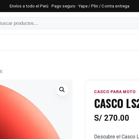
Envíos a todo el Perú · Pago seguro · Yape / Plin / Contra entrega
car
TE
CASCO PARA MOTO
CASCO LS
S/
270.00
Descubre el Casco L