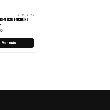
S · M · L · XL
KEN 830 ENCOUNT
E
00
Ver más