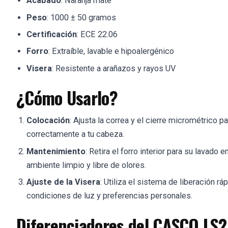
Acabado
: Naranja mate
Peso
: 1000 ± 50 gramos
Certificación
: ECE 22.06
Forro
: Extraíble, lavable e hipoalergénico
Visera
: Resistente a arañazos y rayos UV
¿Cómo Usarlo?
Colocación
: Ajusta la correa y el cierre micrométrico 
correctamente a tu cabeza.
Mantenimiento
: Retira el forro interior para su lavad
ambiente limpio y libre de olores.
Ajuste de la Visera
: Utiliza el sistema de liberación rá
condiciones de luz y preferencias personales.
Diferenciadores del CASCO LS