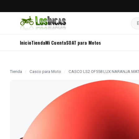
Bus
Inicio
Tienda
Mi Cuenta
SOAT para Motos
Tienda
/
Casco para Moto
/
CASCO LS2 OF558 LUX NARANJA MA