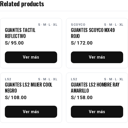
Related products
AGOTADO
AGOTADO
S · M · L · XL
SCOYCO
S · M · L · XL
GUANTES TACTIL
GUANTES SCOYCO MX49
REFLECTIVO
ROJO
S/
95.00
S/
172.00
Ver más
Ver más
AGOTADO
AGOTADO
LS2
S · M · L · XL
LS2
S · M · L · XL
GUANTES LS2 MUJER COOL
GUANTES LS2 HOMBRE RAY
NEGRO
AMARILLO
S/
108.00
S/
158.00
Ver más
Ver más