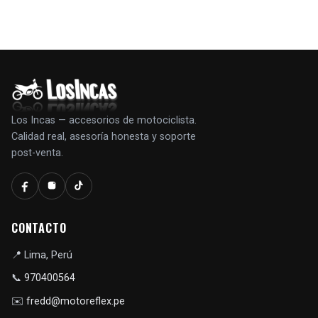
Los Incas — accesorios de motociclista.
Calidad real, asesoría honesta y soporte
post-venta.
CONTACTO
📍
Lima, Perú
📞
970400564
✉️
fredd@motoreflex.pe