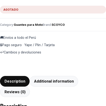
AGOTADO
Category:
Guantes para Moto
Brand:
SCOYCO
🚚
Envíos a todo el Perú
🔒
Pago seguro · Yape / Plin / Tarjeta
↩️
Cambios y devoluciones
Description
Additional information
Reviews (0)