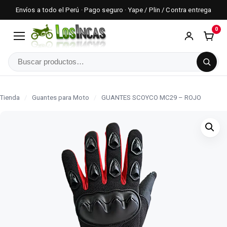
Envíos a todo el Perú · Pago seguro · Yape / Plin / Contra entrega
0
Menú
Buscar
Tienda
/
Guantes para Moto
/
GUANTES SCOYCO MC29 – ROJO