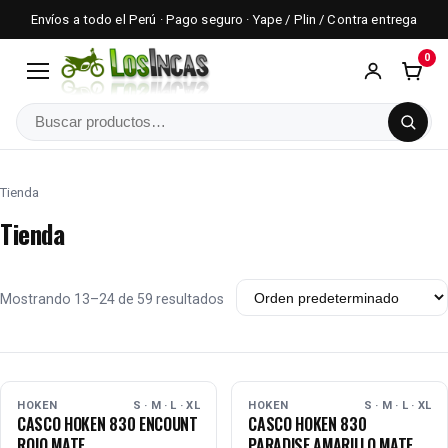
Envíos a todo el Perú · Pago seguro · Yape / Plin / Contra entrega
0
Menú
Buscar
Tienda
Tienda
Mostrando 13–24 de 59 resultados
AGOTADO
AGOTADO
HOKEN
S · M · L · XL
HOKEN
S · M · L · XL
CASCO HOKEN 830 ENCOUNT
CASCO HOKEN 830
ROJO MATE
PARADISE AMARILLO MATE