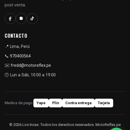
post-venta.
CONTACTO
📍
Lima, Perú
📞
970400564
✉️
fredd@motoreflex.pe
🕒
Lun a Sáb, 10:00 a 19:00
Medios de pago:
Yape
Plin
Contra entrega
Tarjeta
© 2026 Los Incas. Todos los derechos reservados. MotoReflex.pe