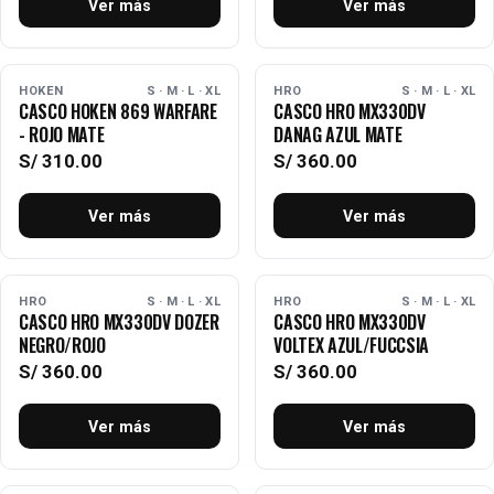
Ver más
Ver más
AGOTADO
AGOTADO
HOKEN
S · M · L · XL
HRO
S · M · L · XL
CASCO HOKEN 869 WARFARE
CASCO HRO MX330DV
- ROJO MATE
DANAG AZUL MATE
S/
310.00
S/
360.00
Ver más
Ver más
AGOTADO
AGOTADO
HRO
S · M · L · XL
HRO
S · M · L · XL
CASCO HRO MX330DV DOZER
CASCO HRO MX330DV
NEGRO/ROJO
VOLTEX AZUL/FUCCSIA
S/
360.00
S/
360.00
Ver más
Ver más