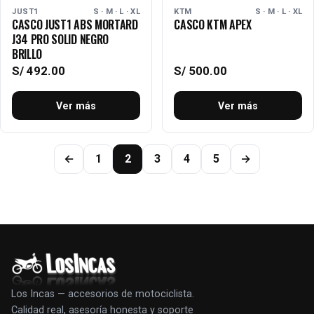
AGOTADO
AGOTADO
JUST1
S · M · L · XL
KTM
S · M · L · XL
CASCO JUST1 ABS MORTARD
CASCO KTM APEX
J34 PRO SOLID NEGRO
BRILLO
S/
492.00
S/
500.00
Ver más
Ver más
←
1
2
3
4
5
→
Los Incas — accesorios de motociclista.
Calidad real, asesoría honesta y soporte