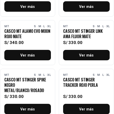
Ver más
Ver más
AGOTADO
AGOTADO
MT
S · M · L · XL
MT
S · M · L · XL
CASCO MT ALAMO EVO MOON
CASCO MT STINGER LINK
ROJO MATE
AMA FLUOR MATE
S/
340.00
S/
330.00
Ver más
Ver más
AGOTADO
AGOTADO
MT
S · M · L · XL
MT
S · M · L · XL
CASCO MT STINGER SPIKE
CASCO MT STINGER
NEGRO
TRACKER ROJO PERLA
METAL/BLANCO/ROSADO
S/
330.00
S/
330.00
Ver más
Ver más