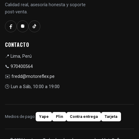
Calidad real, asesoría honesta y soporte
post-venta.
CONTACTO
📍
Lima, Perú
📞
970400564
✉️
fredd@motoreflex.pe
🕒
Lun a Sáb, 10:00 a 19:00
Medios de pago:
Yape
Plin
Contra entrega
Tarjeta