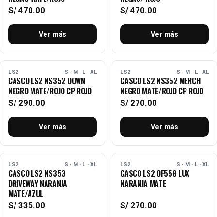
S/
470.00
S/
470.00
Ver más
Ver más
AGOTADO
AGOTADO
LS2
S · M · L · XL
LS2
S · M · L · XL
CASCO LS2 NS352 DOWN
CASCO LS2 NS352 MERCH
NEGRO MATE/ROJO CP ROJO
NEGRO MATE/ROJO CP ROJO
S/
290.00
S/
270.00
Ver más
Ver más
AGOTADO
AGOTADO
LS2
S · M · L · XL
LS2
S · M · L · XL
CASCO LS2 NS353
CASCO LS2 OF558 LUX
DRIVEWAY NARANJA
NARANJA MATE
MATE/AZUL
S/
335.00
S/
270.00