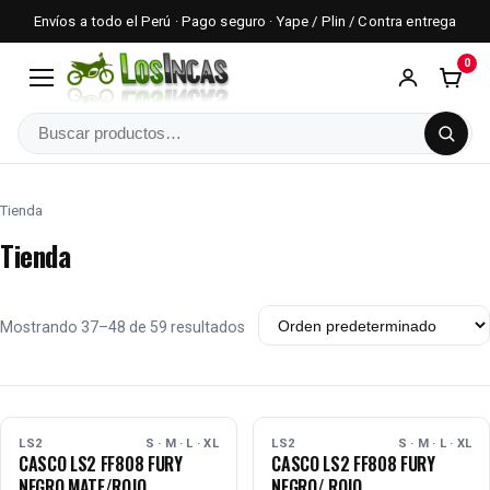
Envíos a todo el Perú · Pago seguro · Yape / Plin / Contra entrega
0
Menú
Buscar
Tienda
Tienda
Mostrando 37–48 de 59 resultados
AGOTADO
AGOTADO
LS2
S · M · L · XL
LS2
S · M · L · XL
CASCO LS2 FF808 FURY
CASCO LS2 FF808 FURY
NEGRO MATE/ROJO
NEGRO/ ROJO