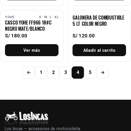
GALONERA DE COMBUSTIBLE
AGOTADO
YOHE
S · M · L · XL
CASCO YOHE FF966 18#C
5 LT COLOR NEGRO
NEGRO MATE/BLANCO
S/
180.00
S/
120.00
Ver más
Añadir al carrito
←
1
2
3
4
5
→
Los Incas — accesorios de motociclista.