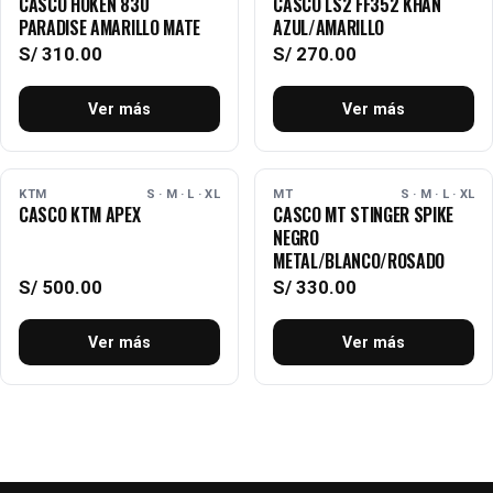
CASCO HOKEN 830
CASCO LS2 FF352 KHAN
PARADISE AMARILLO MATE
AZUL/AMARILLO
S/
310.00
S/
270.00
Ver más
Ver más
AGOTADO
AGOTADO
KTM
S · M · L · XL
MT
S · M · L · XL
CASCO KTM APEX
CASCO MT STINGER SPIKE
NEGRO
METAL/BLANCO/ROSADO
S/
500.00
S/
330.00
Ver más
Ver más