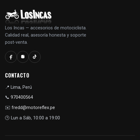
Los Incas — accesorios de motociclista.
Calidad real, asesoría honesta y soporte
post-venta.
CONTACTO
📍
Lima, Perú
📞
970400564
✉️
fredd@motoreflex.pe
🕒
Lun a Sáb, 10:00 a 19:00