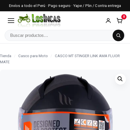
Envíos a todo el Perú · Pago seguro · Yape / Plin / Contra entrega
0
Menú
Buscar
Tienda
/
Casco para Moto
/
CASCO MT STINGER LINK AMA FLUOR
MATE